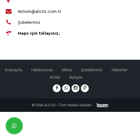
iletisim@alo24.com.tr
Şubelerimiz
Maps için tıklayınız.
Anasayfa
Hakkımızda
Menü
Şubelerimiz
Haberler
KVKK
İletişim
© 2026 ALO 24 - Tüm Hakları Saklıdır.