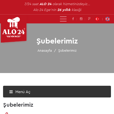
7/24 saat
ALO 24
olarak hizmetinizdeyiz...
Alo 24 Ege'nin
26 yıllık
klasiği
Şubelerimiz
Anasayfa
Şubelerimiz
Menü Aç
Şubelerimiz